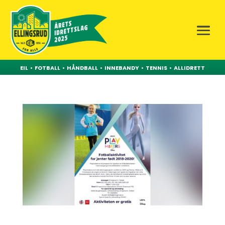
EIL
•
FOTBALL
•
HÅNDBALL
•
INNEBANDY
•
TENNIS
•
ALLIDRETT