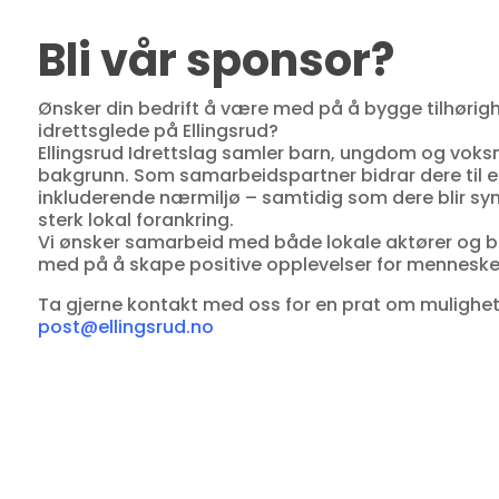
Bli vår sponsor?
Ønsker din bedrift å være med på å bygge tilhørighe
idrettsglede på Ellingsrud?
Ellingsrud Idrettslag samler barn, ungdom og voksn
bakgrunn. Som samarbeidspartner bidrar dere til et
inkluderende nærmiljø – samtidig som dere blir syn
sterk lokal forankring.
Vi ønsker samarbeid med både lokale aktører og be
med på å skape positive opplevelser for mennesker
Ta gjerne kontakt med oss for en prat om mulighe
post@ellingsrud.no