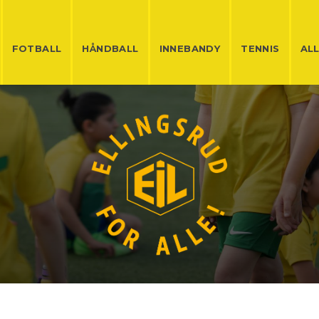
FOTBALL
HÅNDBALL
INNEBANDY
TENNIS
AL