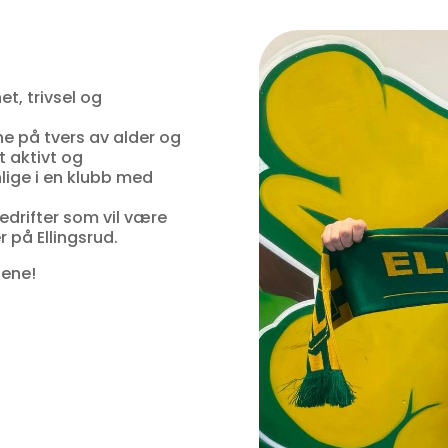
t, trivsel og
e på tvers av alder og
 aktivt og
lige i en klubb med
drifter som vil være
 på Ellingsrud.
tene!