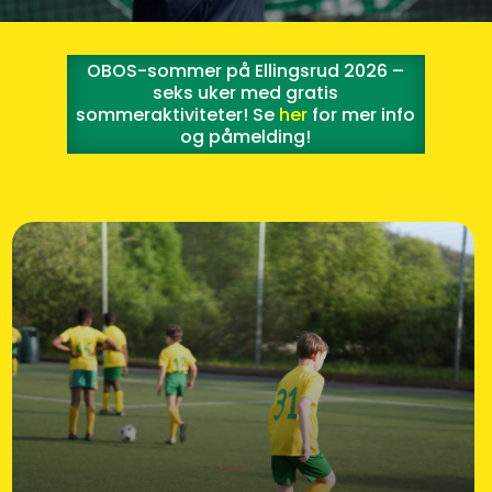
OBOS-sommer på Ellingsrud 2026 –
seks uker med gratis
sommeraktiviteter! Se
her
for mer info
og påmelding!