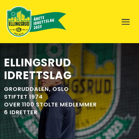
EIL
•
FOTBALL
•
HÅNDBALL
•
INNEBANDY
•
TENNIS
•
ALLIDRETT
ELLINGSRUD
IDRETTSLAG
GRORUDDALEN, OSLO
STIFTET 1974
OVER 1100 STOLTE MEDLEMMER
6 IDRETTER