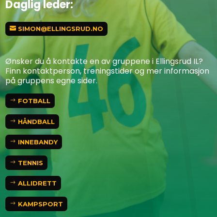
Daglig leder:
SIMON@ELLINGSRUD.NO
Ønsker du å kontakte en av gruppene i Ellingsrud IL?
Finn kontaktperson, treningstider og mer informasjon
på gruppens egne sider.
FOTBALL
HÅNDBALL
INNEBANDY
TENNIS
ALLIDRETT
KAMPSPORT