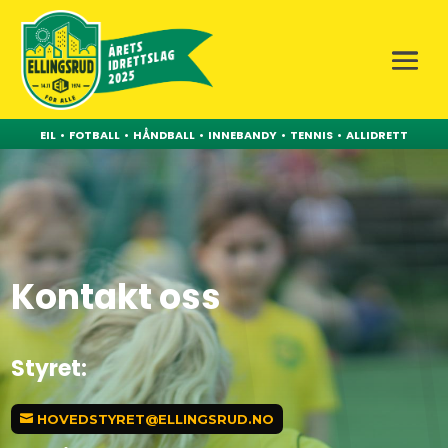
EIL
•
FOTBALL
•
HÅNDBALL
•
INNEBANDY
•
TENNIS
•
ALLIDRETT
Kontakt oss
Styret:
HOVEDSTYRET@ELLINGSRUD.NO