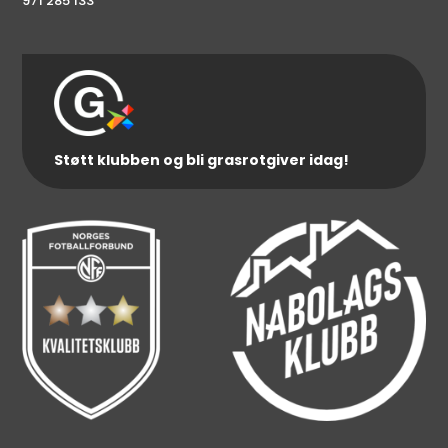
971 285 133
Støtt klubben og bli grasrotgiver idag!