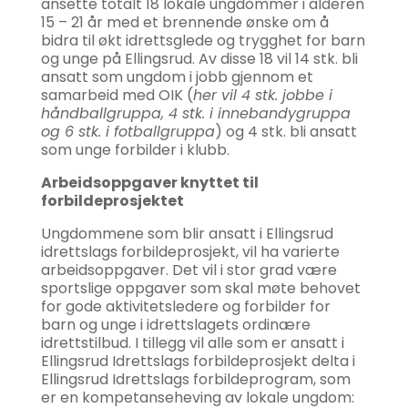
ansette totalt 18 lokale ungdommer i alderen
15 – 21 år med et brennende ønske om å
bidra til økt idrettsglede og trygghet for barn
og unge på Ellingsrud. Av disse 18 vil 14 stk. bli
ansatt som ungdom i jobb gjennom et
samarbeid med OIK (
her vil 4 stk. jobbe i
håndballgruppa, 4 stk. i innebandygruppa
og 6 stk. i fotballgruppa
) og 4 stk. bli ansatt
som unge forbilder i klubb.
Arbeidsoppgaver knyttet til
forbildeprosjektet
Ungdommene som blir ansatt i Ellingsrud
idrettslags forbildeprosjekt, vil ha varierte
arbeidsoppgaver. Det vil i stor grad være
sportslige oppgaver som skal møte behovet
for gode aktivitetsledere og forbilder for
barn og unge i idrettslagets ordinære
idrettstilbud. I tillegg vil alle som er ansatt i
Ellingsrud Idrettslags forbildeprosjekt delta i
Ellingsrud Idrettslags forbildeprogram, som
er en kompetanseheving av lokale ungdom: