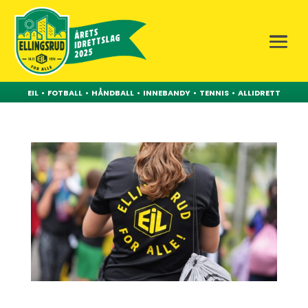
EIL
•
FOTBALL
•
HÅNDBALL
•
INNEBANDY
•
TENNIS
•
ALLIDRETT