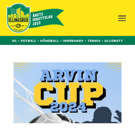
EIL
•
FOTBALL
•
HÅNDBALL
•
INNEBANDY
•
TENNIS
•
ALLIDRETT