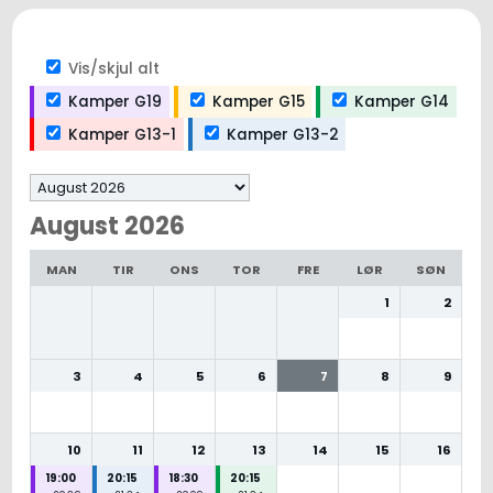
Vis/skjul alt
Kamper G19
Kamper G15
Kamper G14
Kamper G13-1
Kamper G13-2
Valg
av
August 2026
måned
MAN
TIR
ONS
TOR
FRE
LØR
SØN
1
2
3
4
5
6
7
8
9
10
11
12
13
14
15
16
19:00
20:15
18:30
20:15