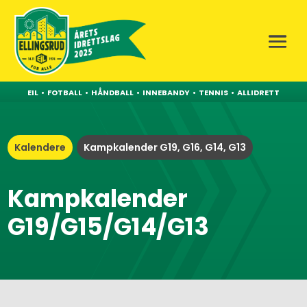
EIL
•
FOTBALL
•
HÅNDBALL
•
INNEBANDY
•
TENNIS
•
ALLIDRETT
Kalendere
Kampkalender G19, G16, G14, G13
Kampkalender
G19/G15/G14/G13