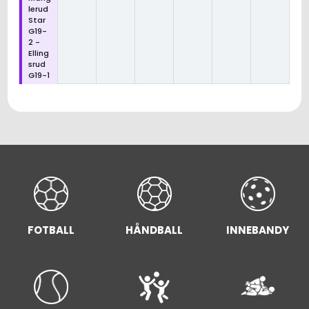
lerud
Star
G19-
2 -
Elling
srud
G19-1
FOTBALL
INNEBANDY
HÅNDBALL