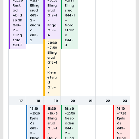
– 20:39
– 21:34
– 20:09
– 21:34
Rust
Elling
Elling
Elling
ad
srud
srud
srud
Abild
G13-
G19-1
G14-1
sø SK
2 -
-
-
G19-
Groru
Frigg
Nord
2 -
d
G19-
stran
Elling
G13-
4
d
srud
2
G14-
20:30
G19-1
3
– 21:59
Elling
srud
G15-1
-
Klem
etsru
d
G15-
2
17
18
19
20
21
22
23
19:10
18:30
19:40
16:10
– 20:29
– 19:49
– 20:59
– 17:29
Kjels
Elling
Neso
Kjels
ås
srud
dden
ås
G13-
G13-1
G14-
G13-
3 -
-
2 -
5 -
Elling
Hauk
Elling
Elling