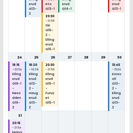
srud
eto
srud
srud
G13-
G13-1
G14-1
G13-1
2
20:30
– 21:59
Ski
G15-
2 -
Elling
srud
G15-1
24
25
26
27
28
29
30
19:15
18:20
20:30
13:45
– 20:54
– 19:39
– 21:59
– 15:04
Elling
Elling
Elling
Korsv
srud
srud
srud
oll
G19-1
G13-
G15-1
G13-
-
2 -
-
2 -
Neso
Haug
Furus
Elling
dden
erud
et
srud
G19-
G13-
G15-1
G13-
2
2
2
31
20:15
– 21:54
Mang